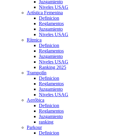
Juzgamiento
Niveles USAG
Artística Femenina
Definicion
Reglamentos
Juzgamiento
Niveles USAG
Rítmica
Definicion
Reglamentos
Juzgamiento
Niveles USAG
Ranking 2025
Trampolín
Definicion
Reglamentos
Juzgamiento
Niveles USAG
Aeróbica
Definicion
Reglamentos
Juzgamiento
ranking
Parkour
Definicion