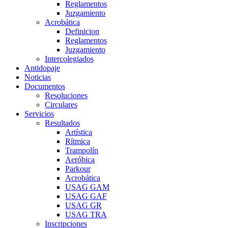
Reglamentos
Juzgamiento
Acrobática
Definicion
Reglamentos
Juzgamiento
Intercolegiados
Antidopaje
Noticias
Documentos
Resoluciones
Circulares
Servicios
Resultados
Artística
Rítmica
Trampolín
Aeróbica
Parkour
Acrobática
USAG GAM
USAG GAF
USAG GR
USAG TRA
Inscripciones