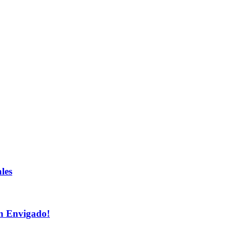
les
n Envigado!