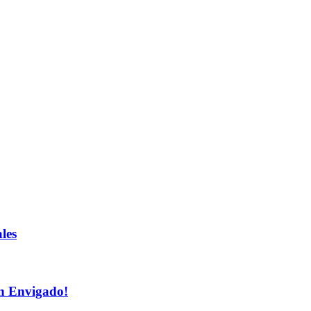
les
n Envigado!