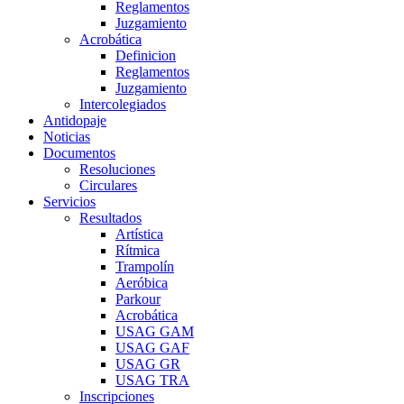
Reglamentos
Juzgamiento
Acrobática
Definicion
Reglamentos
Juzgamiento
Intercolegiados
Antidopaje
Noticias
Documentos
Resoluciones
Circulares
Servicios
Resultados
Artística
Rítmica
Trampolín
Aeróbica
Parkour
Acrobática
USAG GAM
USAG GAF
USAG GR
USAG TRA
Inscripciones