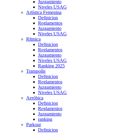
Juzgamiento
Niveles USAG
Artística Femenina
Definicion
Reglamentos
Juzgamiento
Niveles USAG
Rítmica
Definicion
Reglamentos
Juzgamiento
Niveles USAG
Ranking 2025
Trampolín
Definicion
Reglamentos
Juzgamiento
Niveles USAG
Aeróbica
Definicion
Reglamentos
Juzgamiento
ranking
Parkour
Definicion