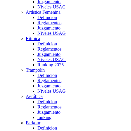
Juzgamiento
Niveles USAG
Artística Femenina
Definicion
Reglamentos
Juzgamiento
Niveles USAG
Rítmica
Definicion
Reglamentos
Juzgamiento
Niveles USAG
Ranking 2025
Trampolín
Definicion
Reglamentos
Juzgamiento
Niveles USAG
Aeróbica
Definicion
Reglamentos
Juzgamiento
ranking
Parkour
Definicion