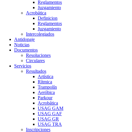
Reglamentos
Juzgamiento
Acrobática
Definicion
Reglamentos
Juzgamiento
Intercolegiados
Antidopaje
Noticias
Documentos
Resoluciones
Circulares
Servicios
Resultados
Artística
Rítmica
Trampolín
Aeróbica
Parkour
Acrobática
USAG GAM
USAG GAF
USAG GR
USAG TRA
Inscripciones