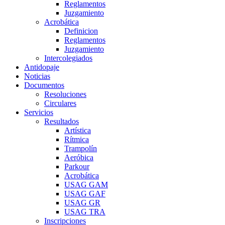
Reglamentos
Juzgamiento
Acrobática
Definicion
Reglamentos
Juzgamiento
Intercolegiados
Antidopaje
Noticias
Documentos
Resoluciones
Circulares
Servicios
Resultados
Artística
Rítmica
Trampolín
Aeróbica
Parkour
Acrobática
USAG GAM
USAG GAF
USAG GR
USAG TRA
Inscripciones