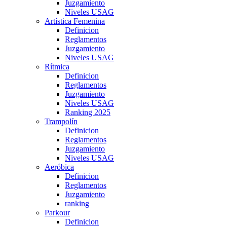
Juzgamiento
Niveles USAG
Artística Femenina
Definicion
Reglamentos
Juzgamiento
Niveles USAG
Rítmica
Definicion
Reglamentos
Juzgamiento
Niveles USAG
Ranking 2025
Trampolín
Definicion
Reglamentos
Juzgamiento
Niveles USAG
Aeróbica
Definicion
Reglamentos
Juzgamiento
ranking
Parkour
Definicion