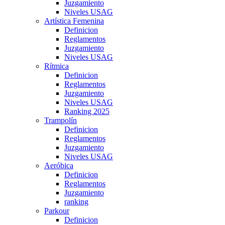
Juzgamiento
Niveles USAG
Artística Femenina
Definicion
Reglamentos
Juzgamiento
Niveles USAG
Rítmica
Definicion
Reglamentos
Juzgamiento
Niveles USAG
Ranking 2025
Trampolín
Definicion
Reglamentos
Juzgamiento
Niveles USAG
Aeróbica
Definicion
Reglamentos
Juzgamiento
ranking
Parkour
Definicion