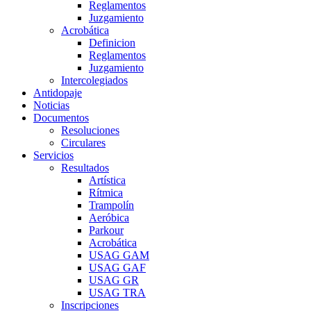
Reglamentos
Juzgamiento
Acrobática
Definicion
Reglamentos
Juzgamiento
Intercolegiados
Antidopaje
Noticias
Documentos
Resoluciones
Circulares
Servicios
Resultados
Artística
Rítmica
Trampolín
Aeróbica
Parkour
Acrobática
USAG GAM
USAG GAF
USAG GR
USAG TRA
Inscripciones