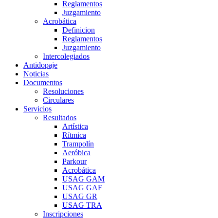
Reglamentos
Juzgamiento
Acrobática
Definicion
Reglamentos
Juzgamiento
Intercolegiados
Antidopaje
Noticias
Documentos
Resoluciones
Circulares
Servicios
Resultados
Artística
Rítmica
Trampolín
Aeróbica
Parkour
Acrobática
USAG GAM
USAG GAF
USAG GR
USAG TRA
Inscripciones