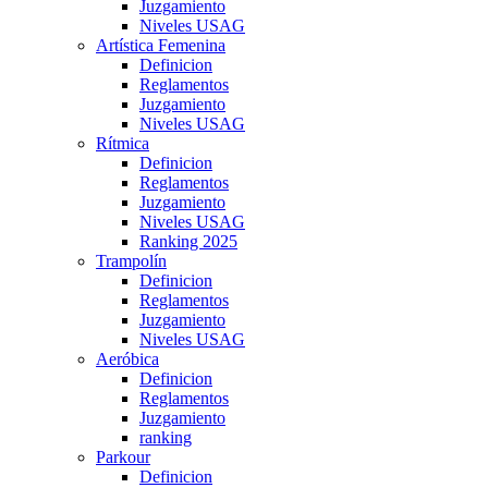
Juzgamiento
Niveles USAG
Artística Femenina
Definicion
Reglamentos
Juzgamiento
Niveles USAG
Rítmica
Definicion
Reglamentos
Juzgamiento
Niveles USAG
Ranking 2025
Trampolín
Definicion
Reglamentos
Juzgamiento
Niveles USAG
Aeróbica
Definicion
Reglamentos
Juzgamiento
ranking
Parkour
Definicion