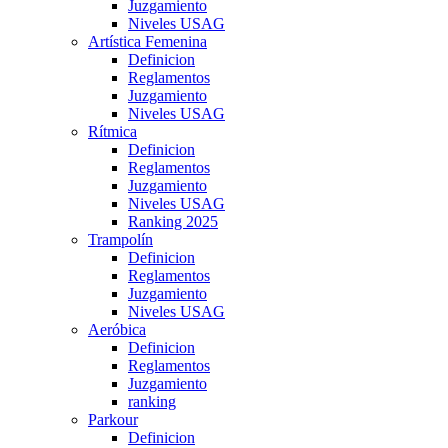
Juzgamiento
Niveles USAG
Artística Femenina
Definicion
Reglamentos
Juzgamiento
Niveles USAG
Rítmica
Definicion
Reglamentos
Juzgamiento
Niveles USAG
Ranking 2025
Trampolín
Definicion
Reglamentos
Juzgamiento
Niveles USAG
Aeróbica
Definicion
Reglamentos
Juzgamiento
ranking
Parkour
Definicion