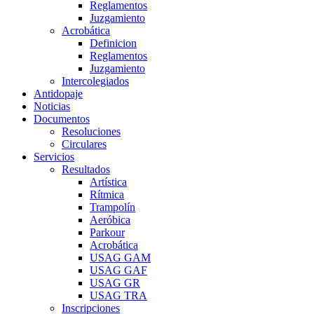
Reglamentos
Juzgamiento
Acrobática
Definicion
Reglamentos
Juzgamiento
Intercolegiados
Antidopaje
Noticias
Documentos
Resoluciones
Circulares
Servicios
Resultados
Artística
Rítmica
Trampolín
Aeróbica
Parkour
Acrobática
USAG GAM
USAG GAF
USAG GR
USAG TRA
Inscripciones