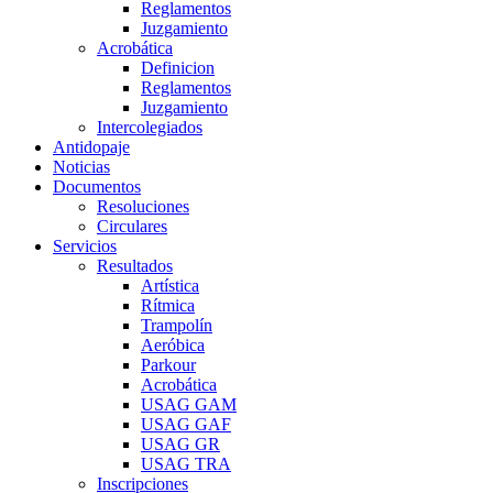
Reglamentos
Juzgamiento
Acrobática
Definicion
Reglamentos
Juzgamiento
Intercolegiados
Antidopaje
Noticias
Documentos
Resoluciones
Circulares
Servicios
Resultados
Artística
Rítmica
Trampolín
Aeróbica
Parkour
Acrobática
USAG GAM
USAG GAF
USAG GR
USAG TRA
Inscripciones