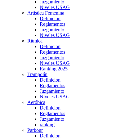
Juzgamiento
Niveles USAG
Artística Femenina
Definicion
Reglamentos
Juzgamiento
Niveles USAG
Rítmica
Definicion
Reglamentos
Juzgamiento
Niveles USAG
Ranking 2025
Trampolín
Definicion
Reglamentos
Juzgamiento
Niveles USAG
Aeróbica
Definicion
Reglamentos
Juzgamiento
ranking
Parkour
Definicion