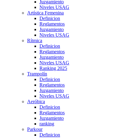
Juzgamiento
Niveles USAG
Artística Femenina
Definicion
Reglamentos
Juzgamiento
Niveles USAG
Rítmica
Definicion
Reglamentos
Juzgamiento
Niveles USAG
Ranking 2025
Trampolín
Definicion
Reglamentos
Juzgamiento
Niveles USAG
Aeróbica
Definicion
Reglamentos
Juzgamiento
ranking
Parkour
Definicion