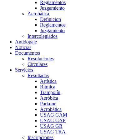
Reglamentos
Juzgamiento
Acrobática
Definicion
Reglamentos
Juzgamiento
Intercolegiados
Antidopaje
Noticias
Documentos
Resoluciones
Circulares
Servicios
Resultados
Artística
Rítmica
Trampolín
Aeróbica
Parkour
Acrobática
USAG GAM
USAG GAF
USAG GR
USAG TRA
Inscripciones