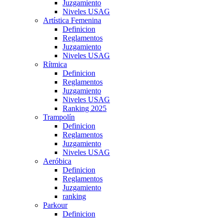
Juzgamiento
Niveles USAG
Artística Femenina
Definicion
Reglamentos
Juzgamiento
Niveles USAG
Rítmica
Definicion
Reglamentos
Juzgamiento
Niveles USAG
Ranking 2025
Trampolín
Definicion
Reglamentos
Juzgamiento
Niveles USAG
Aeróbica
Definicion
Reglamentos
Juzgamiento
ranking
Parkour
Definicion