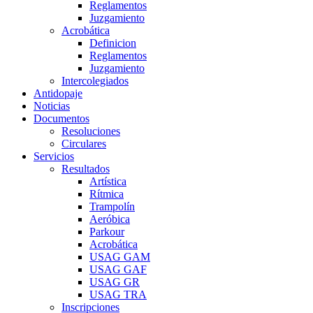
Reglamentos
Juzgamiento
Acrobática
Definicion
Reglamentos
Juzgamiento
Intercolegiados
Antidopaje
Noticias
Documentos
Resoluciones
Circulares
Servicios
Resultados
Artística
Rítmica
Trampolín
Aeróbica
Parkour
Acrobática
USAG GAM
USAG GAF
USAG GR
USAG TRA
Inscripciones