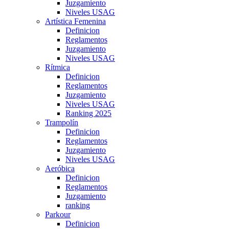
Juzgamiento
Niveles USAG
Artística Femenina
Definicion
Reglamentos
Juzgamiento
Niveles USAG
Rítmica
Definicion
Reglamentos
Juzgamiento
Niveles USAG
Ranking 2025
Trampolín
Definicion
Reglamentos
Juzgamiento
Niveles USAG
Aeróbica
Definicion
Reglamentos
Juzgamiento
ranking
Parkour
Definicion