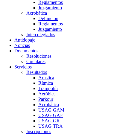
Reglamentos
Juzgamiento
Acrobática
Definicion
Reglamentos
Juzgamiento
Intercolegiados
Antidopaje
Noticias
Documentos
Resoluciones
Circulares
Servicios
Resultados
Artística
Rítmica
Trampolín
Aeróbica
Parkour
Acrobática
USAG GAM
USAG GAF
USAG GR
USAG TRA
Inscripciones