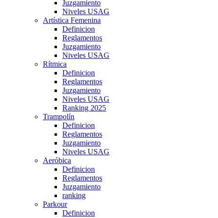
Juzgamiento
Niveles USAG
Artística Femenina
Definicion
Reglamentos
Juzgamiento
Niveles USAG
Rítmica
Definicion
Reglamentos
Juzgamiento
Niveles USAG
Ranking 2025
Trampolín
Definicion
Reglamentos
Juzgamiento
Niveles USAG
Aeróbica
Definicion
Reglamentos
Juzgamiento
ranking
Parkour
Definicion