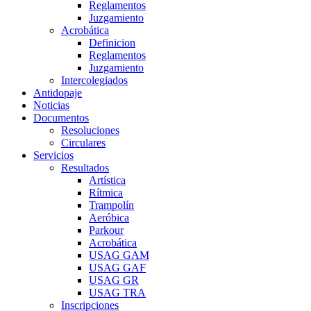
Reglamentos
Juzgamiento
Acrobática
Definicion
Reglamentos
Juzgamiento
Intercolegiados
Antidopaje
Noticias
Documentos
Resoluciones
Circulares
Servicios
Resultados
Artística
Rítmica
Trampolín
Aeróbica
Parkour
Acrobática
USAG GAM
USAG GAF
USAG GR
USAG TRA
Inscripciones