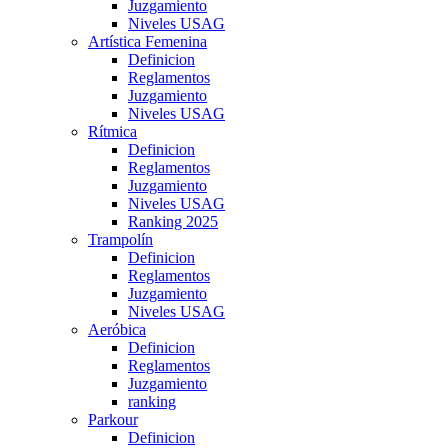
Juzgamiento
Niveles USAG
Artística Femenina
Definicion
Reglamentos
Juzgamiento
Niveles USAG
Rítmica
Definicion
Reglamentos
Juzgamiento
Niveles USAG
Ranking 2025
Trampolín
Definicion
Reglamentos
Juzgamiento
Niveles USAG
Aeróbica
Definicion
Reglamentos
Juzgamiento
ranking
Parkour
Definicion