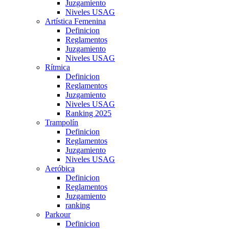
Juzgamiento
Niveles USAG
Artística Femenina
Definicion
Reglamentos
Juzgamiento
Niveles USAG
Rítmica
Definicion
Reglamentos
Juzgamiento
Niveles USAG
Ranking 2025
Trampolín
Definicion
Reglamentos
Juzgamiento
Niveles USAG
Aeróbica
Definicion
Reglamentos
Juzgamiento
ranking
Parkour
Definicion