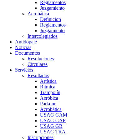
Reglamentos
Juzgamiento
Acrobática
Definicion
Reglamentos
Juzgamiento
Intercolegiados
Antidopaje
Noticias
Documentos
Resoluciones
Circulares
Servicios
Resultados
Artística
Rítmica
Trampolín
Aeróbica
Parkour
Acrobática
USAG GAM
USAG GAF
USAG GR
USAG TRA
Inscripciones