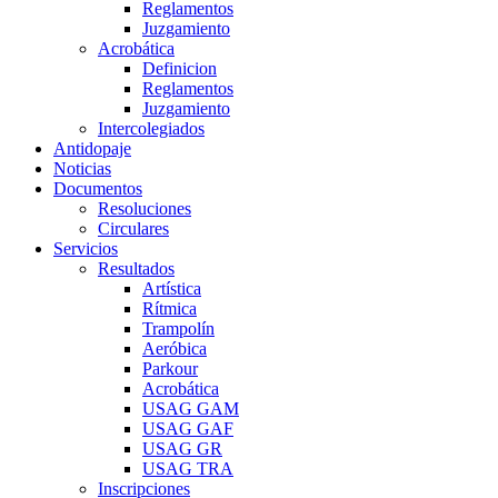
Reglamentos
Juzgamiento
Acrobática
Definicion
Reglamentos
Juzgamiento
Intercolegiados
Antidopaje
Noticias
Documentos
Resoluciones
Circulares
Servicios
Resultados
Artística
Rítmica
Trampolín
Aeróbica
Parkour
Acrobática
USAG GAM
USAG GAF
USAG GR
USAG TRA
Inscripciones