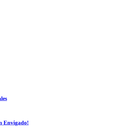
les
n Envigado!