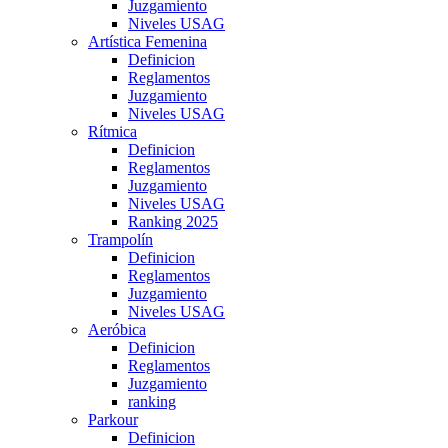
Juzgamiento
Niveles USAG
Artística Femenina
Definicion
Reglamentos
Juzgamiento
Niveles USAG
Rítmica
Definicion
Reglamentos
Juzgamiento
Niveles USAG
Ranking 2025
Trampolín
Definicion
Reglamentos
Juzgamiento
Niveles USAG
Aeróbica
Definicion
Reglamentos
Juzgamiento
ranking
Parkour
Definicion