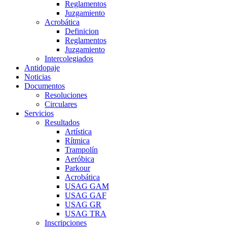
Reglamentos
Juzgamiento
Acrobática
Definicion
Reglamentos
Juzgamiento
Intercolegiados
Antidopaje
Noticias
Documentos
Resoluciones
Circulares
Servicios
Resultados
Artística
Rítmica
Trampolín
Aeróbica
Parkour
Acrobática
USAG GAM
USAG GAF
USAG GR
USAG TRA
Inscripciones