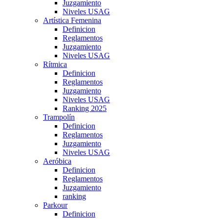
Juzgamiento
Niveles USAG
Artística Femenina
Definicion
Reglamentos
Juzgamiento
Niveles USAG
Rítmica
Definicion
Reglamentos
Juzgamiento
Niveles USAG
Ranking 2025
Trampolín
Definicion
Reglamentos
Juzgamiento
Niveles USAG
Aeróbica
Definicion
Reglamentos
Juzgamiento
ranking
Parkour
Definicion