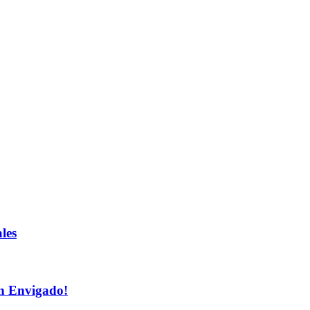
les
n Envigado!