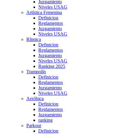
Juzgamiento
Niveles USAG
Artística Femenina
Definicion
Reglamentos
Juzgamiento
Niveles USAG
Rítmica
Definicion
Reglamentos
Juzgamiento
Niveles USAG
Ranking 2025
Trampolín
Definicion
Reglamentos
Juzgamiento
Niveles USAG
Aeróbica
Definicion
Reglamentos
Juzgamiento
ranking
Parkour
Definicion