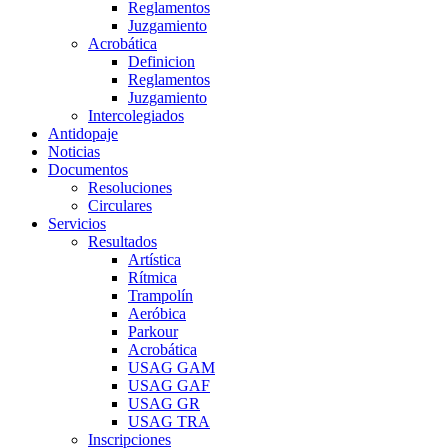
Reglamentos
Juzgamiento
Acrobática
Definicion
Reglamentos
Juzgamiento
Intercolegiados
Antidopaje
Noticias
Documentos
Resoluciones
Circulares
Servicios
Resultados
Artística
Rítmica
Trampolín
Aeróbica
Parkour
Acrobática
USAG GAM
USAG GAF
USAG GR
USAG TRA
Inscripciones