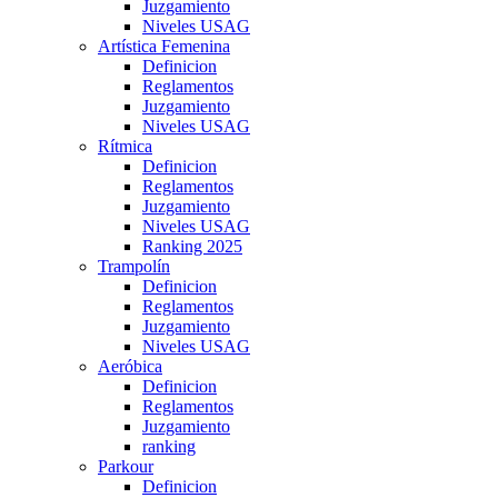
Juzgamiento
Niveles USAG
Artística Femenina
Definicion
Reglamentos
Juzgamiento
Niveles USAG
Rítmica
Definicion
Reglamentos
Juzgamiento
Niveles USAG
Ranking 2025
Trampolín
Definicion
Reglamentos
Juzgamiento
Niveles USAG
Aeróbica
Definicion
Reglamentos
Juzgamiento
ranking
Parkour
Definicion