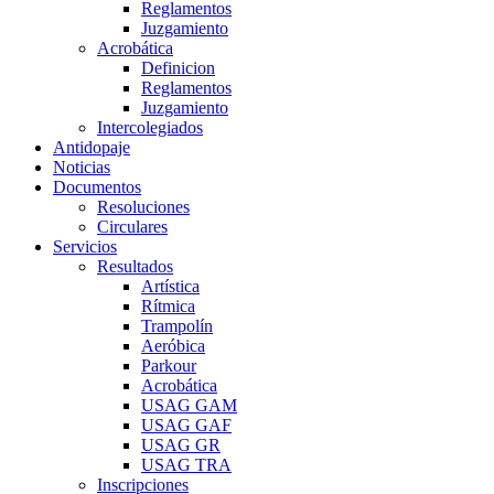
Reglamentos
Juzgamiento
Acrobática
Definicion
Reglamentos
Juzgamiento
Intercolegiados
Antidopaje
Noticias
Documentos
Resoluciones
Circulares
Servicios
Resultados
Artística
Rítmica
Trampolín
Aeróbica
Parkour
Acrobática
USAG GAM
USAG GAF
USAG GR
USAG TRA
Inscripciones