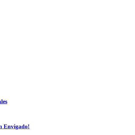
les
n Envigado!