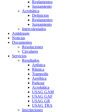
Reglamentos
Juzgamiento
Acrobática
Definicion
Reglamentos
Juzgamiento
Intercolegiados
Antidopaje
Noticias
Documentos
Resoluciones
Circulares
Servicios
Resultados
Artística
Rítmica
Trampolín
Aeróbica
Parkour
Acrobática
USAG GAM
USAG GAF
USAG GR
USAG TRA
Inscripciones