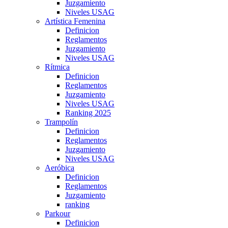
Juzgamiento
Niveles USAG
Artística Femenina
Definicion
Reglamentos
Juzgamiento
Niveles USAG
Rítmica
Definicion
Reglamentos
Juzgamiento
Niveles USAG
Ranking 2025
Trampolín
Definicion
Reglamentos
Juzgamiento
Niveles USAG
Aeróbica
Definicion
Reglamentos
Juzgamiento
ranking
Parkour
Definicion