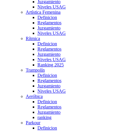
Juzgamiento
Niveles USAG
Artística Femenina
Definicion
Reglamentos
Juzgamiento
Niveles USAG
Rítmica
Definicion
Reglamentos
Juzgamiento
Niveles USAG
Ranking 2025
Trampolín
Definicion
Reglamentos
Juzgamiento
Niveles USAG
Aeróbica
Definicion
Reglamentos
Juzgamiento
ranking
Parkour
Definicion