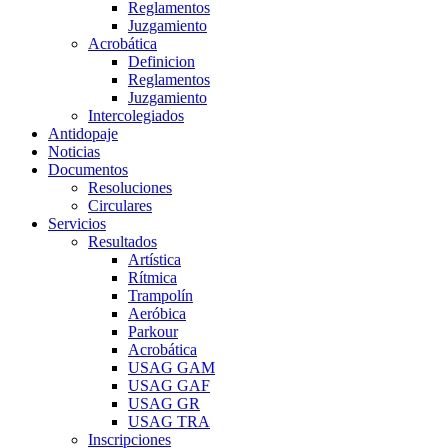
Reglamentos
Juzgamiento
Acrobática
Definicion
Reglamentos
Juzgamiento
Intercolegiados
Antidopaje
Noticias
Documentos
Resoluciones
Circulares
Servicios
Resultados
Artística
Rítmica
Trampolín
Aeróbica
Parkour
Acrobática
USAG GAM
USAG GAF
USAG GR
USAG TRA
Inscripciones