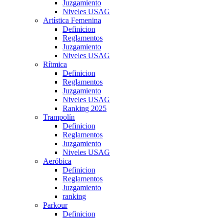
Juzgamiento
Niveles USAG
Artística Femenina
Definicion
Reglamentos
Juzgamiento
Niveles USAG
Rítmica
Definicion
Reglamentos
Juzgamiento
Niveles USAG
Ranking 2025
Trampolín
Definicion
Reglamentos
Juzgamiento
Niveles USAG
Aeróbica
Definicion
Reglamentos
Juzgamiento
ranking
Parkour
Definicion