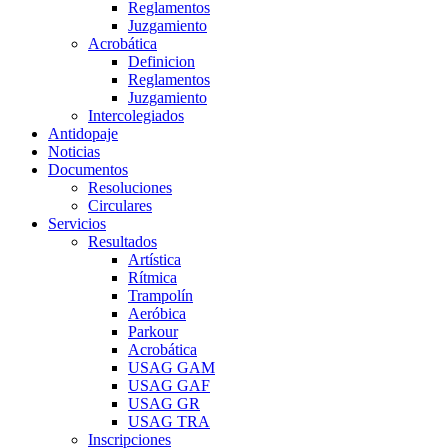
Reglamentos
Juzgamiento
Acrobática
Definicion
Reglamentos
Juzgamiento
Intercolegiados
Antidopaje
Noticias
Documentos
Resoluciones
Circulares
Servicios
Resultados
Artística
Rítmica
Trampolín
Aeróbica
Parkour
Acrobática
USAG GAM
USAG GAF
USAG GR
USAG TRA
Inscripciones