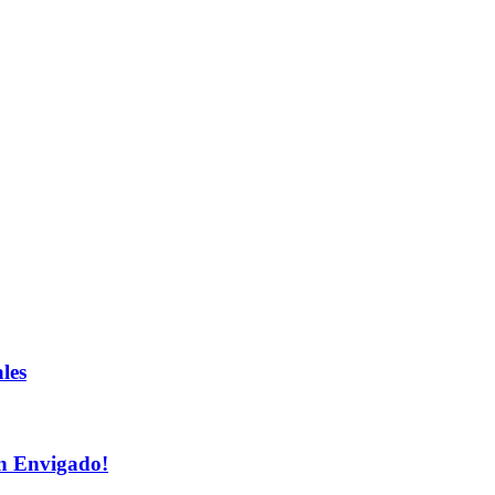
les
n Envigado!