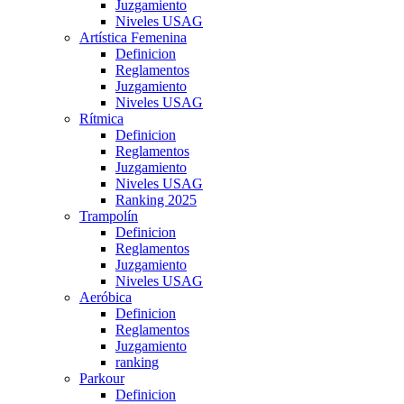
Juzgamiento
Niveles USAG
Artística Femenina
Definicion
Reglamentos
Juzgamiento
Niveles USAG
Rítmica
Definicion
Reglamentos
Juzgamiento
Niveles USAG
Ranking 2025
Trampolín
Definicion
Reglamentos
Juzgamiento
Niveles USAG
Aeróbica
Definicion
Reglamentos
Juzgamiento
ranking
Parkour
Definicion