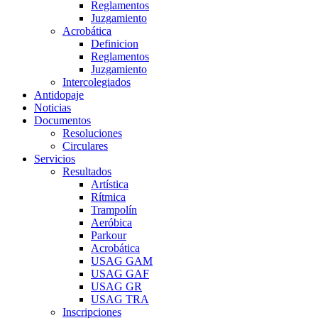
Reglamentos
Juzgamiento
Acrobática
Definicion
Reglamentos
Juzgamiento
Intercolegiados
Antidopaje
Noticias
Documentos
Resoluciones
Circulares
Servicios
Resultados
Artística
Rítmica
Trampolín
Aeróbica
Parkour
Acrobática
USAG GAM
USAG GAF
USAG GR
USAG TRA
Inscripciones