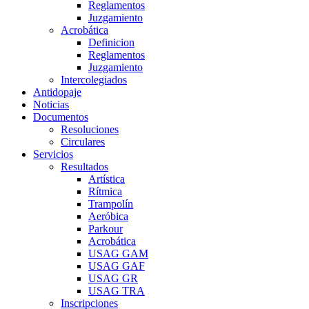
Reglamentos
Juzgamiento
Acrobática
Definicion
Reglamentos
Juzgamiento
Intercolegiados
Antidopaje
Noticias
Documentos
Resoluciones
Circulares
Servicios
Resultados
Artística
Rítmica
Trampolín
Aeróbica
Parkour
Acrobática
USAG GAM
USAG GAF
USAG GR
USAG TRA
Inscripciones