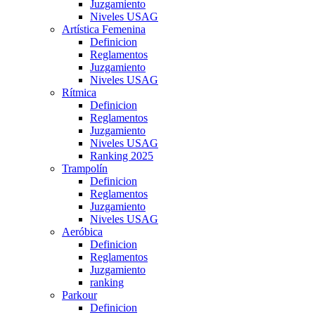
Juzgamiento
Niveles USAG
Artística Femenina
Definicion
Reglamentos
Juzgamiento
Niveles USAG
Rítmica
Definicion
Reglamentos
Juzgamiento
Niveles USAG
Ranking 2025
Trampolín
Definicion
Reglamentos
Juzgamiento
Niveles USAG
Aeróbica
Definicion
Reglamentos
Juzgamiento
ranking
Parkour
Definicion