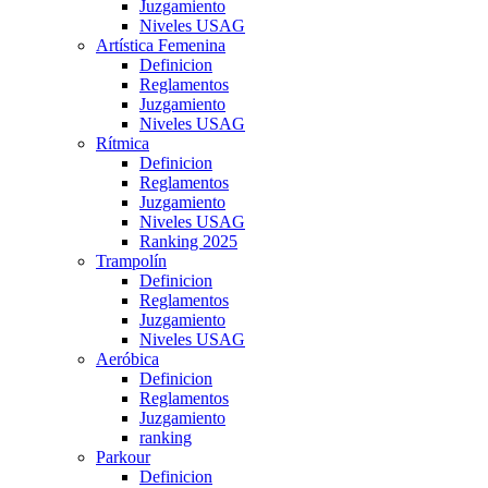
Juzgamiento
Niveles USAG
Artística Femenina
Definicion
Reglamentos
Juzgamiento
Niveles USAG
Rítmica
Definicion
Reglamentos
Juzgamiento
Niveles USAG
Ranking 2025
Trampolín
Definicion
Reglamentos
Juzgamiento
Niveles USAG
Aeróbica
Definicion
Reglamentos
Juzgamiento
ranking
Parkour
Definicion