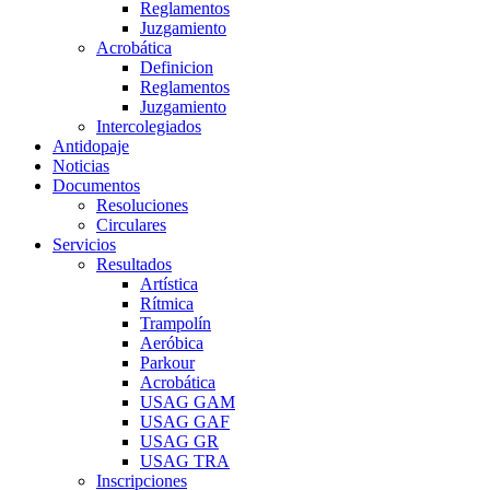
Reglamentos
Juzgamiento
Acrobática
Definicion
Reglamentos
Juzgamiento
Intercolegiados
Antidopaje
Noticias
Documentos
Resoluciones
Circulares
Servicios
Resultados
Artística
Rítmica
Trampolín
Aeróbica
Parkour
Acrobática
USAG GAM
USAG GAF
USAG GR
USAG TRA
Inscripciones