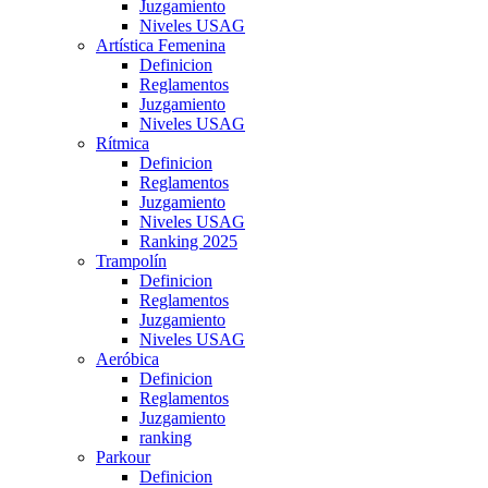
Juzgamiento
Niveles USAG
Artística Femenina
Definicion
Reglamentos
Juzgamiento
Niveles USAG
Rítmica
Definicion
Reglamentos
Juzgamiento
Niveles USAG
Ranking 2025
Trampolín
Definicion
Reglamentos
Juzgamiento
Niveles USAG
Aeróbica
Definicion
Reglamentos
Juzgamiento
ranking
Parkour
Definicion