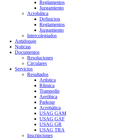
Reglamentos
Juzgamiento
Acrobática
Definicion
Reglamentos
Juzgamiento
Intercolegiados
Antidopaje
Noticias
Documentos
Resoluciones
Circulares
Servicios
Resultados
Artística
Rítmica
Trampolín
Aeróbica
Parkour
Acrobática
USAG GAM
USAG GAF
USAG GR
USAG TRA
Inscripciones