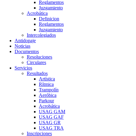
Reglamentos
Juzgamiento
Acrobática
Definicion
Reglamentos
Juzgamiento
Intercolegiados
Antidopaje
Noticias
Documentos
Resoluciones
Circulares
Servicios
Resultados
Artística
Rítmica
Trampolín
Aeróbica
Parkour
Acrobática
USAG GAM
USAG GAF
USAG GR
USAG TRA
Inscripciones