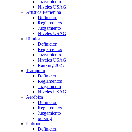
Juzgamiento
Niveles USAG
Artística Femenina
Definicion
Reglamentos
Juzgamiento
Niveles USAG
Rítmica
Definicion
Reglamentos
Juzgamiento
Niveles USAG
Ranking 2025
Trampolín
Definicion
Reglamentos
Juzgamiento
Niveles USAG
Aeróbica
Definicion
Reglamentos
Juzgamiento
ranking
Parkour
Definicion