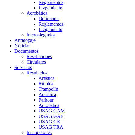
Reglamentos
Juzgamiento
Acrobática
Definicion
Reglamentos
Juzgamiento
Intercolegiados
Antidopaje
Noticias
Documentos
Resoluciones
Circulares
Servicios
Resultados
Artística
Rítmica
Trampolín
Aeróbica
Parkour
Acrobática
USAG GAM
USAG GAF
USAG GR
USAG TRA
Inscripciones