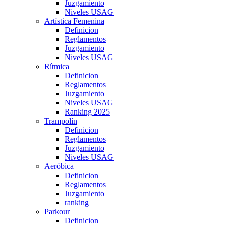
Juzgamiento
Niveles USAG
Artística Femenina
Definicion
Reglamentos
Juzgamiento
Niveles USAG
Rítmica
Definicion
Reglamentos
Juzgamiento
Niveles USAG
Ranking 2025
Trampolín
Definicion
Reglamentos
Juzgamiento
Niveles USAG
Aeróbica
Definicion
Reglamentos
Juzgamiento
ranking
Parkour
Definicion