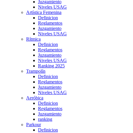
Juzgamiento
Niveles USAG
Artística Femenina
Definicion
Reglamentos
Juzgamiento
Niveles USAG
Rítmica
Definicion
Reglamentos
Juzgamiento
Niveles USAG
Ranking 2025
Trampolín
Definicion
Reglamentos
Juzgamiento
Niveles USAG
Aeróbica
Definicion
Reglamentos
Juzgamiento
ranking
Parkour
Definicion