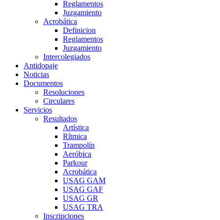
Reglamentos
Juzgamiento
Acrobática
Definicion
Reglamentos
Juzgamiento
Intercolegiados
Antidopaje
Noticias
Documentos
Resoluciones
Circulares
Servicios
Resultados
Artística
Rítmica
Trampolín
Aeróbica
Parkour
Acrobática
USAG GAM
USAG GAF
USAG GR
USAG TRA
Inscripciones