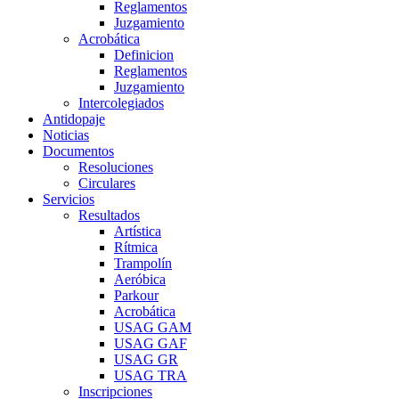
Reglamentos
Juzgamiento
Acrobática
Definicion
Reglamentos
Juzgamiento
Intercolegiados
Antidopaje
Noticias
Documentos
Resoluciones
Circulares
Servicios
Resultados
Artística
Rítmica
Trampolín
Aeróbica
Parkour
Acrobática
USAG GAM
USAG GAF
USAG GR
USAG TRA
Inscripciones