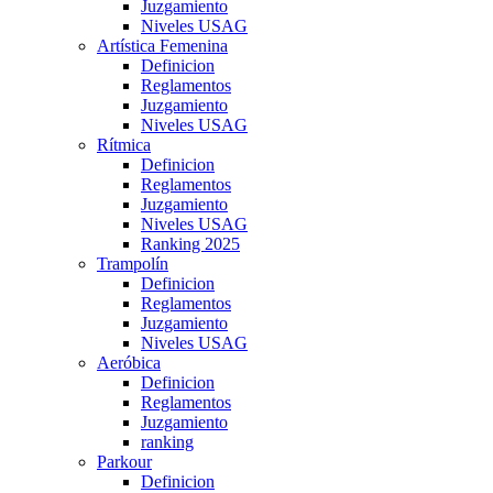
Juzgamiento
Niveles USAG
Artística Femenina
Definicion
Reglamentos
Juzgamiento
Niveles USAG
Rítmica
Definicion
Reglamentos
Juzgamiento
Niveles USAG
Ranking 2025
Trampolín
Definicion
Reglamentos
Juzgamiento
Niveles USAG
Aeróbica
Definicion
Reglamentos
Juzgamiento
ranking
Parkour
Definicion