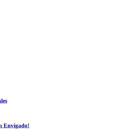
les
n Envigado!