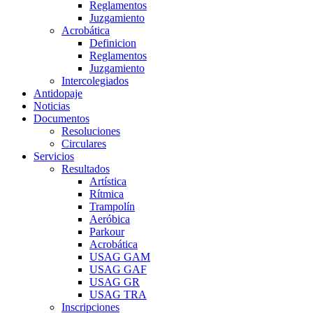
Reglamentos
Juzgamiento
Acrobática
Definicion
Reglamentos
Juzgamiento
Intercolegiados
Antidopaje
Noticias
Documentos
Resoluciones
Circulares
Servicios
Resultados
Artística
Rítmica
Trampolín
Aeróbica
Parkour
Acrobática
USAG GAM
USAG GAF
USAG GR
USAG TRA
Inscripciones