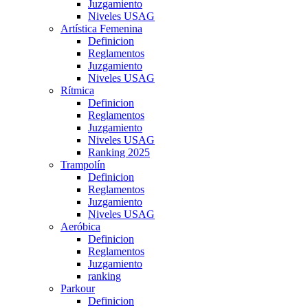
Juzgamiento
Niveles USAG
Artística Femenina
Definicion
Reglamentos
Juzgamiento
Niveles USAG
Rítmica
Definicion
Reglamentos
Juzgamiento
Niveles USAG
Ranking 2025
Trampolín
Definicion
Reglamentos
Juzgamiento
Niveles USAG
Aeróbica
Definicion
Reglamentos
Juzgamiento
ranking
Parkour
Definicion