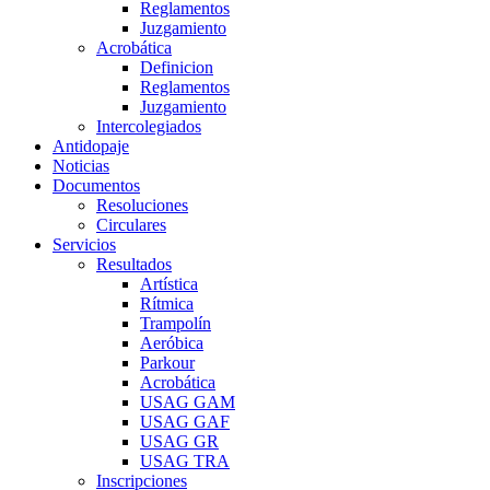
Reglamentos
Juzgamiento
Acrobática
Definicion
Reglamentos
Juzgamiento
Intercolegiados
Antidopaje
Noticias
Documentos
Resoluciones
Circulares
Servicios
Resultados
Artística
Rítmica
Trampolín
Aeróbica
Parkour
Acrobática
USAG GAM
USAG GAF
USAG GR
USAG TRA
Inscripciones