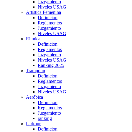
Juzgamiento
Niveles USAG
Artística Femenina
Definicion
Reglamentos
Juzgamiento
Niveles USAG
Rítmica
Definicion
Reglamentos
Juzgamiento
Niveles USAG
Ranking 2025
Trampolín
Definicion
Reglamentos
Juzgamiento
Niveles USAG
Aeróbica
Definicion
Reglamentos
Juzgamiento
ranking
Parkour
Definicion