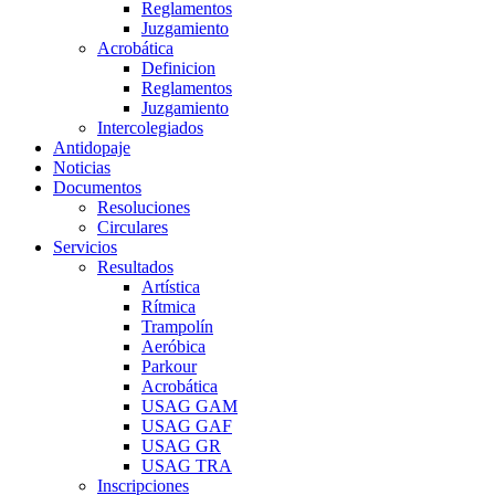
Reglamentos
Juzgamiento
Acrobática
Definicion
Reglamentos
Juzgamiento
Intercolegiados
Antidopaje
Noticias
Documentos
Resoluciones
Circulares
Servicios
Resultados
Artística
Rítmica
Trampolín
Aeróbica
Parkour
Acrobática
USAG GAM
USAG GAF
USAG GR
USAG TRA
Inscripciones