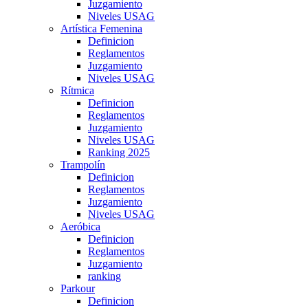
Juzgamiento
Niveles USAG
Artística Femenina
Definicion
Reglamentos
Juzgamiento
Niveles USAG
Rítmica
Definicion
Reglamentos
Juzgamiento
Niveles USAG
Ranking 2025
Trampolín
Definicion
Reglamentos
Juzgamiento
Niveles USAG
Aeróbica
Definicion
Reglamentos
Juzgamiento
ranking
Parkour
Definicion