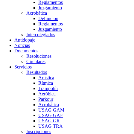
Reglamentos
Juzgamiento
Acrobática
Definicion
Reglamentos
Juzgamiento
Intercolegiados
Antidopaje
Noticias
Documentos
Resoluciones
Circulares
Servicios
Resultados
Artística
Rítmica
Trampolín
Aeróbica
Parkour
Acrobática
USAG GAM
USAG GAF
USAG GR
USAG TRA
Inscripciones