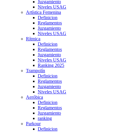
Juzgamiento
Niveles USAG
Artística Femenina
Definicion
Reglamentos
Juzgamiento
Niveles USAG
Rítmica
Definicion
Reglamentos
Juzgamiento
Niveles USAG
Ranking 2025
Trampolín
Definicion
Reglamentos
Juzgamiento
Niveles USAG
Aeróbica
Definicion
Reglamentos
Juzgamiento
ranking
Parkour
Definicion