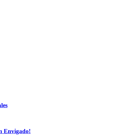
les
n Envigado!