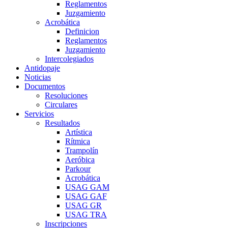
Reglamentos
Juzgamiento
Acrobática
Definicion
Reglamentos
Juzgamiento
Intercolegiados
Antidopaje
Noticias
Documentos
Resoluciones
Circulares
Servicios
Resultados
Artística
Rítmica
Trampolín
Aeróbica
Parkour
Acrobática
USAG GAM
USAG GAF
USAG GR
USAG TRA
Inscripciones