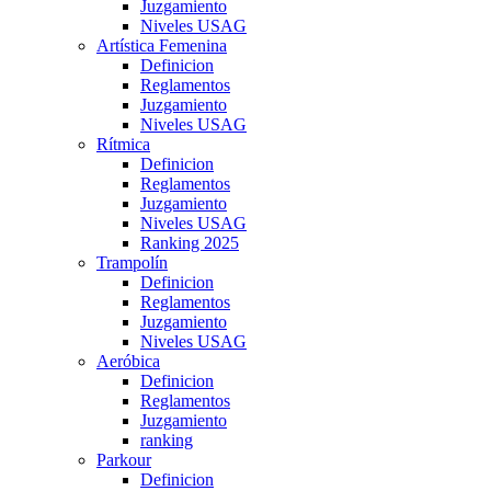
Juzgamiento
Niveles USAG
Artística Femenina
Definicion
Reglamentos
Juzgamiento
Niveles USAG
Rítmica
Definicion
Reglamentos
Juzgamiento
Niveles USAG
Ranking 2025
Trampolín
Definicion
Reglamentos
Juzgamiento
Niveles USAG
Aeróbica
Definicion
Reglamentos
Juzgamiento
ranking
Parkour
Definicion