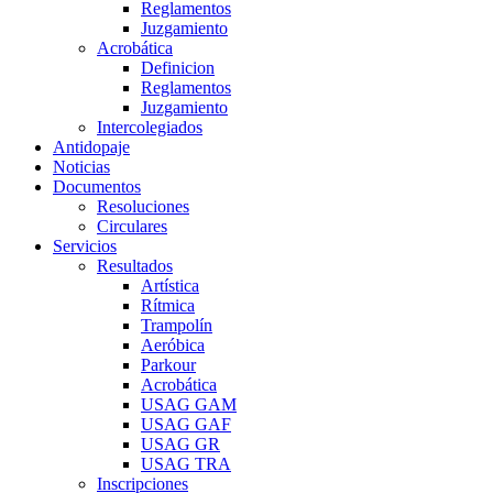
Reglamentos
Juzgamiento
Acrobática
Definicion
Reglamentos
Juzgamiento
Intercolegiados
Antidopaje
Noticias
Documentos
Resoluciones
Circulares
Servicios
Resultados
Artística
Rítmica
Trampolín
Aeróbica
Parkour
Acrobática
USAG GAM
USAG GAF
USAG GR
USAG TRA
Inscripciones