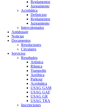
Reglamentos
Juzgamiento
Acrobática
Definicion
Reglamentos
Juzgamiento
Intercolegiados
Antidopaje
Noticias
Documentos
Resoluciones
Circulares
Servicios
Resultados
Artística
Rítmica
Trampolín
Aeróbica
Parkour
Acrobática
USAG GAM
USAG GAF
USAG GR
USAG TRA
Inscripciones