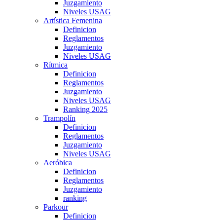
Juzgamiento
Niveles USAG
Artística Femenina
Definicion
Reglamentos
Juzgamiento
Niveles USAG
Rítmica
Definicion
Reglamentos
Juzgamiento
Niveles USAG
Ranking 2025
Trampolín
Definicion
Reglamentos
Juzgamiento
Niveles USAG
Aeróbica
Definicion
Reglamentos
Juzgamiento
ranking
Parkour
Definicion