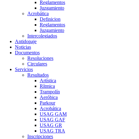
Reglamentos
Juzgamiento
Acrobática
Definicion
Reglamentos
Juzgamiento
Intercolegiados
Antidopaje
Noticias
Documentos
Resoluciones
Circulares
Servicios
Resultados
Artística
Rítmica
Trampolín
Aeróbica
Parkour
Acrobática
USAG GAM
USAG GAF
USAG GR
USAG TRA
Inscripciones