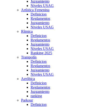
Juzgamiento
Niveles USAG
Artística Femenina
Definicion
Reglamentos
Juzgamiento
Niveles USAG
Rítmica
Definicion
Reglamentos
Juzgamiento
Niveles USAG
Ranking 2025
Trampolín
Definicion
Reglamentos
Juzgamiento
Niveles USAG
Aeróbica
Definicion
Reglamentos
Juzgamiento
ranking
Parkour
Definicion