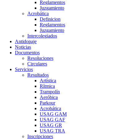
Reglamentos
Juzgamiento
Acrobática
Definicion
Reglamentos
Juzgamiento
Intercolegiados
Antidopaje
Noticias
Documentos
Resoluciones
Circulares
Servicios
Resultados
Artística
Rítmica
Trampolín
Aeróbica
Parkour
Acrobática
USAG GAM
USAG GAF
USAG GR
USAG TRA
Inscripciones