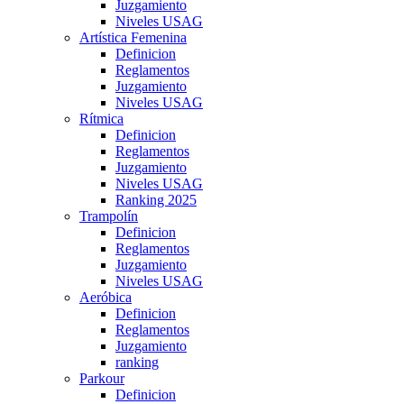
Juzgamiento
Niveles USAG
Artística Femenina
Definicion
Reglamentos
Juzgamiento
Niveles USAG
Rítmica
Definicion
Reglamentos
Juzgamiento
Niveles USAG
Ranking 2025
Trampolín
Definicion
Reglamentos
Juzgamiento
Niveles USAG
Aeróbica
Definicion
Reglamentos
Juzgamiento
ranking
Parkour
Definicion