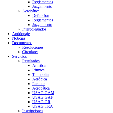
Reglamentos
Juzgamiento
Acrobática
Definicion
Reglamentos
Juzgamiento
Intercolegiados
Antidopaje
Noticias
Documentos
Resoluciones
Circulares
Servicios
Resultados
Artística
Rítmica
Trampolín
Aeróbica
Parkour
Acrobática
USAG GAM
USAG GAF
USAG GR
USAG TRA
Inscripciones