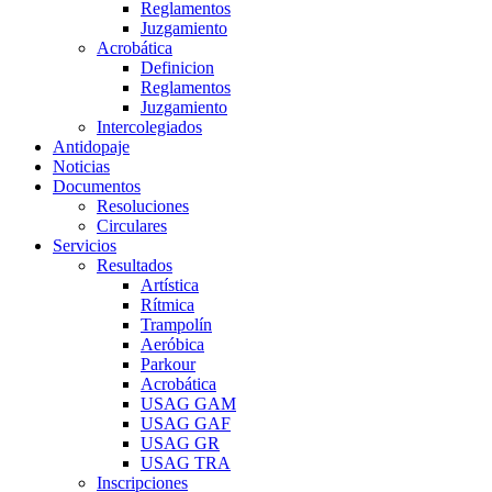
Reglamentos
Juzgamiento
Acrobática
Definicion
Reglamentos
Juzgamiento
Intercolegiados
Antidopaje
Noticias
Documentos
Resoluciones
Circulares
Servicios
Resultados
Artística
Rítmica
Trampolín
Aeróbica
Parkour
Acrobática
USAG GAM
USAG GAF
USAG GR
USAG TRA
Inscripciones