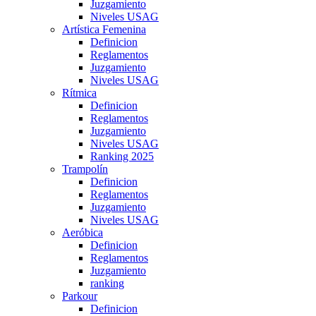
Juzgamiento
Niveles USAG
Artística Femenina
Definicion
Reglamentos
Juzgamiento
Niveles USAG
Rítmica
Definicion
Reglamentos
Juzgamiento
Niveles USAG
Ranking 2025
Trampolín
Definicion
Reglamentos
Juzgamiento
Niveles USAG
Aeróbica
Definicion
Reglamentos
Juzgamiento
ranking
Parkour
Definicion