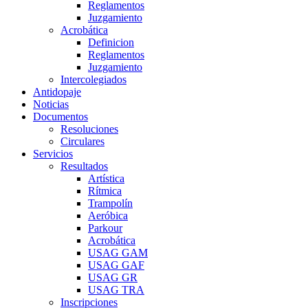
Reglamentos
Juzgamiento
Acrobática
Definicion
Reglamentos
Juzgamiento
Intercolegiados
Antidopaje
Noticias
Documentos
Resoluciones
Circulares
Servicios
Resultados
Artística
Rítmica
Trampolín
Aeróbica
Parkour
Acrobática
USAG GAM
USAG GAF
USAG GR
USAG TRA
Inscripciones