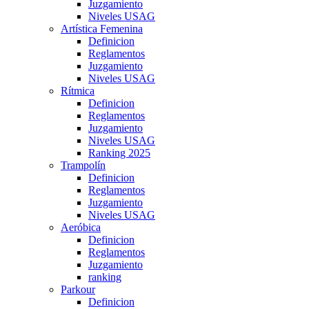
Juzgamiento
Niveles USAG
Artística Femenina
Definicion
Reglamentos
Juzgamiento
Niveles USAG
Rítmica
Definicion
Reglamentos
Juzgamiento
Niveles USAG
Ranking 2025
Trampolín
Definicion
Reglamentos
Juzgamiento
Niveles USAG
Aeróbica
Definicion
Reglamentos
Juzgamiento
ranking
Parkour
Definicion