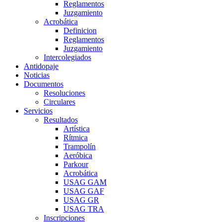
Reglamentos
Juzgamiento
Acrobática
Definicion
Reglamentos
Juzgamiento
Intercolegiados
Antidopaje
Noticias
Documentos
Resoluciones
Circulares
Servicios
Resultados
Artística
Rítmica
Trampolín
Aeróbica
Parkour
Acrobática
USAG GAM
USAG GAF
USAG GR
USAG TRA
Inscripciones