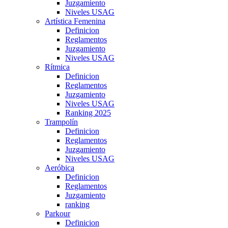
Juzgamiento
Niveles USAG
Artística Femenina
Definicion
Reglamentos
Juzgamiento
Niveles USAG
Rítmica
Definicion
Reglamentos
Juzgamiento
Niveles USAG
Ranking 2025
Trampolín
Definicion
Reglamentos
Juzgamiento
Niveles USAG
Aeróbica
Definicion
Reglamentos
Juzgamiento
ranking
Parkour
Definicion