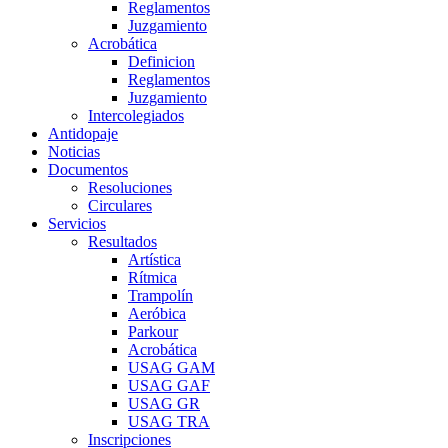
Reglamentos
Juzgamiento
Acrobática
Definicion
Reglamentos
Juzgamiento
Intercolegiados
Antidopaje
Noticias
Documentos
Resoluciones
Circulares
Servicios
Resultados
Artística
Rítmica
Trampolín
Aeróbica
Parkour
Acrobática
USAG GAM
USAG GAF
USAG GR
USAG TRA
Inscripciones