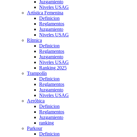
Juzgamiento
Niveles USAG
Artística Femenina
Definicion
Reglamentos
Juzgamiento
Niveles USAG
Rítmica
Definicion
Reglamentos
Juzgamiento
Niveles USAG
Ranking 2025
Trampolín
Definicion
Reglamentos
Juzgamiento
Niveles USAG
Aeróbica
Definicion
Reglamentos
Juzgamiento
ranking
Parkour
Definicion