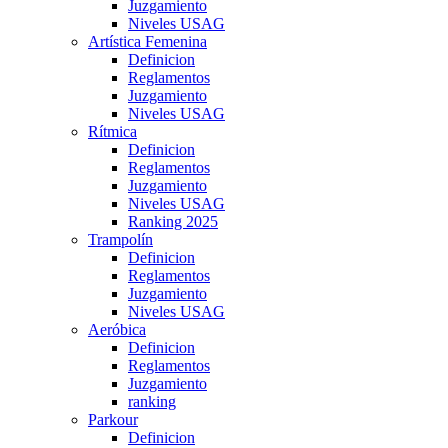
Juzgamiento
Niveles USAG
Artística Femenina
Definicion
Reglamentos
Juzgamiento
Niveles USAG
Rítmica
Definicion
Reglamentos
Juzgamiento
Niveles USAG
Ranking 2025
Trampolín
Definicion
Reglamentos
Juzgamiento
Niveles USAG
Aeróbica
Definicion
Reglamentos
Juzgamiento
ranking
Parkour
Definicion