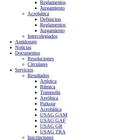
Reglamentos
Juzgamiento
Acrobática
Definicion
Reglamentos
Juzgamiento
Intercolegiados
Antidopaje
Noticias
Documentos
Resoluciones
Circulares
Servicios
Resultados
Artística
Rítmica
Trampolín
Aeróbica
Parkour
Acrobática
USAG GAM
USAG GAF
USAG GR
USAG TRA
Inscripciones