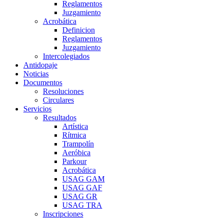
Reglamentos
Juzgamiento
Acrobática
Definicion
Reglamentos
Juzgamiento
Intercolegiados
Antidopaje
Noticias
Documentos
Resoluciones
Circulares
Servicios
Resultados
Artística
Rítmica
Trampolín
Aeróbica
Parkour
Acrobática
USAG GAM
USAG GAF
USAG GR
USAG TRA
Inscripciones