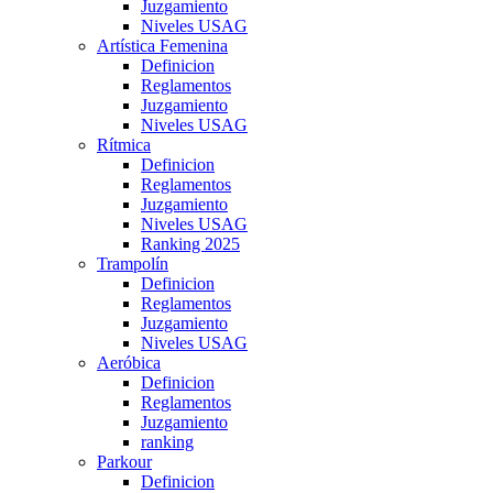
Juzgamiento
Niveles USAG
Artística Femenina
Definicion
Reglamentos
Juzgamiento
Niveles USAG
Rítmica
Definicion
Reglamentos
Juzgamiento
Niveles USAG
Ranking 2025
Trampolín
Definicion
Reglamentos
Juzgamiento
Niveles USAG
Aeróbica
Definicion
Reglamentos
Juzgamiento
ranking
Parkour
Definicion