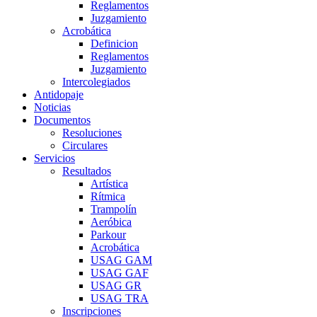
Reglamentos
Juzgamiento
Acrobática
Definicion
Reglamentos
Juzgamiento
Intercolegiados
Antidopaje
Noticias
Documentos
Resoluciones
Circulares
Servicios
Resultados
Artística
Rítmica
Trampolín
Aeróbica
Parkour
Acrobática
USAG GAM
USAG GAF
USAG GR
USAG TRA
Inscripciones