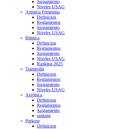
Juzgamiento
Niveles USAG
Artística Femenina
Definicion
Reglamentos
Juzgamiento
Niveles USAG
Rítmica
Definicion
Reglamentos
Juzgamiento
Niveles USAG
Ranking 2025
Trampolín
Definicion
Reglamentos
Juzgamiento
Niveles USAG
Aeróbica
Definicion
Reglamentos
Juzgamiento
ranking
Parkour
Definicion