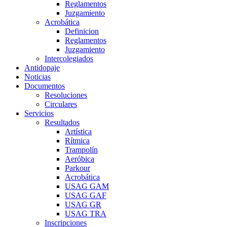
Reglamentos
Juzgamiento
Acrobática
Definicion
Reglamentos
Juzgamiento
Intercolegiados
Antidopaje
Noticias
Documentos
Resoluciones
Circulares
Servicios
Resultados
Artística
Rítmica
Trampolín
Aeróbica
Parkour
Acrobática
USAG GAM
USAG GAF
USAG GR
USAG TRA
Inscripciones