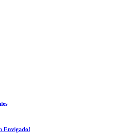
les
n Envigado!