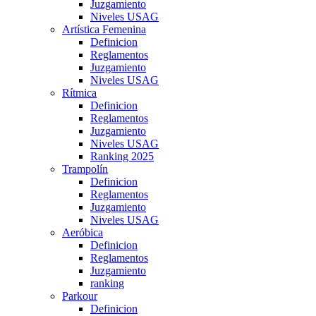
Juzgamiento
Niveles USAG
Artística Femenina
Definicion
Reglamentos
Juzgamiento
Niveles USAG
Rítmica
Definicion
Reglamentos
Juzgamiento
Niveles USAG
Ranking 2025
Trampolín
Definicion
Reglamentos
Juzgamiento
Niveles USAG
Aeróbica
Definicion
Reglamentos
Juzgamiento
ranking
Parkour
Definicion