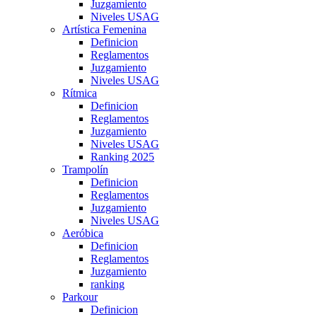
Juzgamiento
Niveles USAG
Artística Femenina
Definicion
Reglamentos
Juzgamiento
Niveles USAG
Rítmica
Definicion
Reglamentos
Juzgamiento
Niveles USAG
Ranking 2025
Trampolín
Definicion
Reglamentos
Juzgamiento
Niveles USAG
Aeróbica
Definicion
Reglamentos
Juzgamiento
ranking
Parkour
Definicion