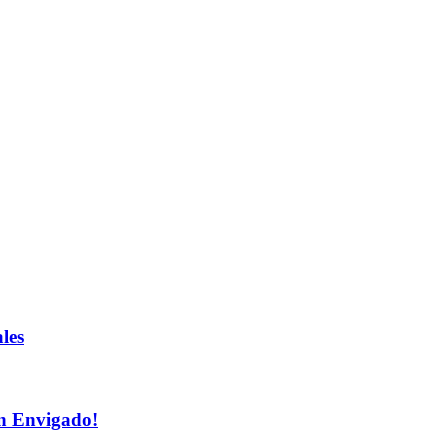
les
n Envigado!