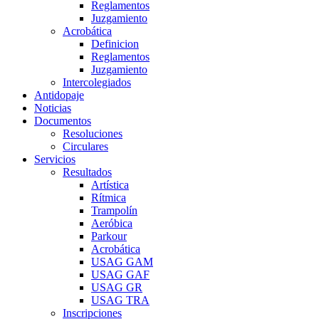
Reglamentos
Juzgamiento
Acrobática
Definicion
Reglamentos
Juzgamiento
Intercolegiados
Antidopaje
Noticias
Documentos
Resoluciones
Circulares
Servicios
Resultados
Artística
Rítmica
Trampolín
Aeróbica
Parkour
Acrobática
USAG GAM
USAG GAF
USAG GR
USAG TRA
Inscripciones