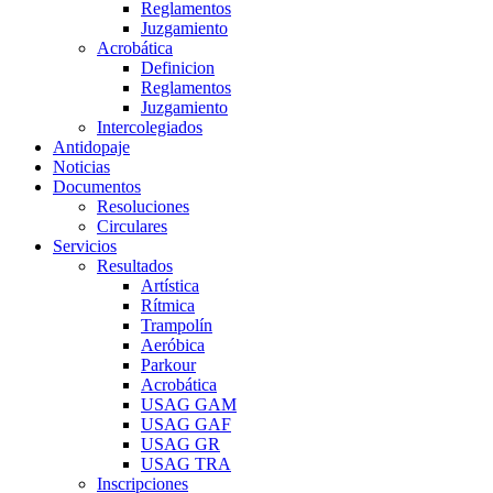
Reglamentos
Juzgamiento
Acrobática
Definicion
Reglamentos
Juzgamiento
Intercolegiados
Antidopaje
Noticias
Documentos
Resoluciones
Circulares
Servicios
Resultados
Artística
Rítmica
Trampolín
Aeróbica
Parkour
Acrobática
USAG GAM
USAG GAF
USAG GR
USAG TRA
Inscripciones