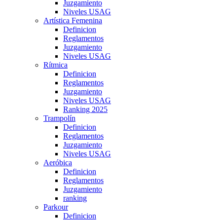
Juzgamiento
Niveles USAG
Artística Femenina
Definicion
Reglamentos
Juzgamiento
Niveles USAG
Rítmica
Definicion
Reglamentos
Juzgamiento
Niveles USAG
Ranking 2025
Trampolín
Definicion
Reglamentos
Juzgamiento
Niveles USAG
Aeróbica
Definicion
Reglamentos
Juzgamiento
ranking
Parkour
Definicion