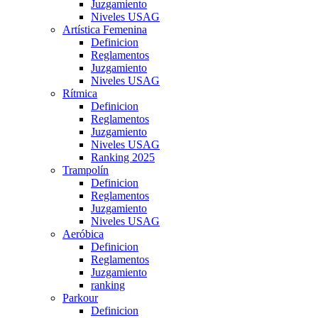
Juzgamiento
Niveles USAG
Artística Femenina
Definicion
Reglamentos
Juzgamiento
Niveles USAG
Rítmica
Definicion
Reglamentos
Juzgamiento
Niveles USAG
Ranking 2025
Trampolín
Definicion
Reglamentos
Juzgamiento
Niveles USAG
Aeróbica
Definicion
Reglamentos
Juzgamiento
ranking
Parkour
Definicion