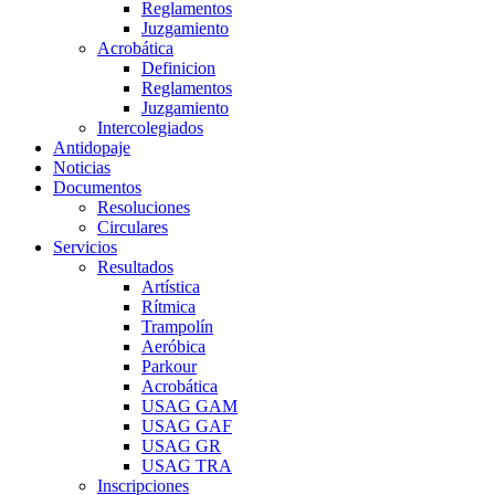
Reglamentos
Juzgamiento
Acrobática
Definicion
Reglamentos
Juzgamiento
Intercolegiados
Antidopaje
Noticias
Documentos
Resoluciones
Circulares
Servicios
Resultados
Artística
Rítmica
Trampolín
Aeróbica
Parkour
Acrobática
USAG GAM
USAG GAF
USAG GR
USAG TRA
Inscripciones